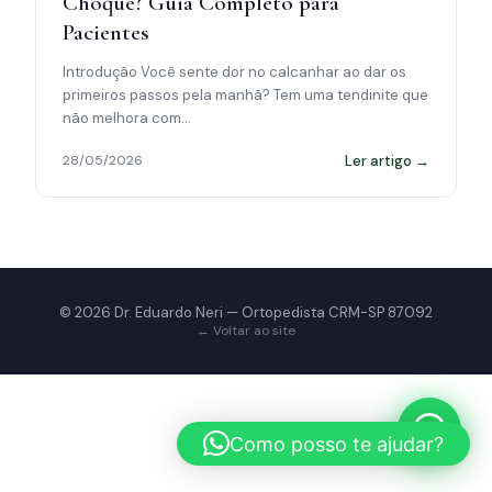
Choque? Guia Completo para
Pacientes
Introdução Você sente dor no calcanhar ao dar os
primeiros passos pela manhã? Tem uma tendinite que
não melhora com…
Ler artigo →
28/05/2026
© 2026 Dr. Eduardo Neri — Ortopedista CRM-SP 87092
← Voltar ao site
Como posso te ajudar?