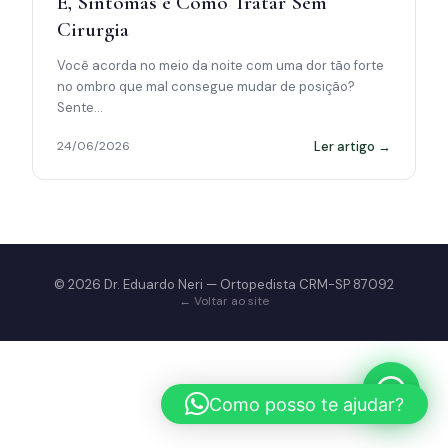
É, Sintomas e Como Tratar Sem
Cirurgia
Você acorda no meio da noite com uma dor tão forte
no ombro que mal consegue mudar de posição?
Sente…
Ler artigo →
24/06/2026
© 2026 Dr. Eduardo Neri — Ortopedista CRM-SP 87092
← Voltar ao site
Como posso te ajudar?